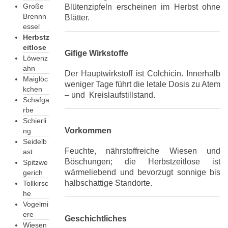
Große
Blütenzipfeln erscheinen im Herbst ohne
Brennn
Blätter.
essel
Herbstz
eitlose
Gifige Wirkstoffe
Löwenz
ahn
Der Hauptwirkstoff ist Colchicin. Innerhalb
Maiglöc
weniger Tage führt die letale Dosis zu Atem
kchen
– und Kreislaufstillstand.
Schafga
rbe
Schierli
Vorkommen
ng
Seidelb
Feuchte, nährstoffreiche Wiesen und
ast
Böschungen; die Herbstzeitlose ist
Spitzwe
wärmeliebend und bevorzugt sonnige bis
gerich
halbschattige Standorte.
Tollkirsc
he
Vogelmi
ere
Geschichtliches
Wiesen